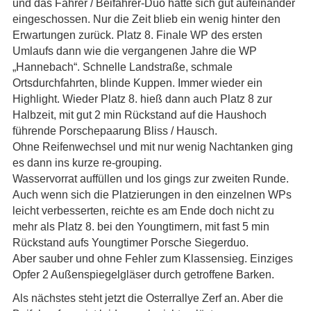
und das Fahrer / Beifahrer-Duo hatte sich gut aufeinander
eingeschossen. Nur die Zeit blieb ein wenig hinter den
Erwartungen zurück. Platz 8. Finale WP des ersten
Umlaufs dann wie die vergangenen Jahre die WP
„Hannebach“. Schnelle Landstraße, schmale
Ortsdurchfahrten, blinde Kuppen. Immer wieder ein
Highlight. Wieder Platz 8. hieß dann auch Platz 8 zur
Halbzeit, mit gut 2 min Rückstand auf die Haushoch
führende Porschepaarung Bliss / Hausch.
Ohne Reifenwechsel und mit nur wenig Nachtanken ging
es dann ins kurze re-grouping.
Wasservorrat auffüllen und los gings zur zweiten Runde.
Auch wenn sich die Platzierungen in den einzelnen WPs
leicht verbesserten, reichte es am Ende doch nicht zu
mehr als Platz 8. bei den Youngtimern, mit fast 5 min
Rückstand aufs Youngtimer Porsche Siegerduo.
Aber sauber und ohne Fehler zum Klassensieg. Einziges
Opfer 2 Außenspiegelgläser durch getroffene Barken.
Als nächstes steht jetzt die Osterrallye Zerf an. Aber die