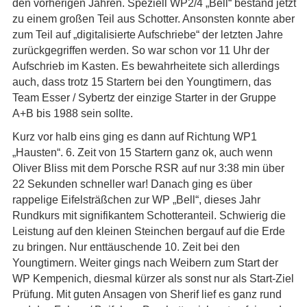
den vorherigen Jahren. Speziell WP2/4 „Bell“ bestand jetzt
zu einem großen Teil aus Schotter. Ansonsten konnte aber
zum Teil auf „digitalisierte Aufschriebe“ der letzten Jahre
zurückgegriffen werden. So war schon vor 11 Uhr der
Aufschrieb im Kasten. Es bewahrheitete sich allerdings
auch, dass trotz 15 Startern bei den Youngtimern, das
Team Esser / Sybertz der einzige Starter in der Gruppe
A+B bis 1988 sein sollte.
Kurz vor halb eins ging es dann auf Richtung WP1
„Hausten“. 6. Zeit von 15 Startern ganz ok, auch wenn
Oliver Bliss mit dem Porsche RSR auf nur 3:38 min über
22 Sekunden schneller war! Danach ging es über
rappelige Eifelsträßchen zur WP „Bell“, dieses Jahr
Rundkurs mit signifikantem Schotteranteil. Schwierig die
Leistung auf den kleinen Steinchen bergauf auf die Erde
zu bringen. Nur enttäuschende 10. Zeit bei den
Youngtimern. Weiter gings nach Weibern zum Start der
WP Kempenich, diesmal kürzer als sonst nur als Start-Ziel
Prüfung. Mit guten Ansagen von Sherif lief es ganz rund