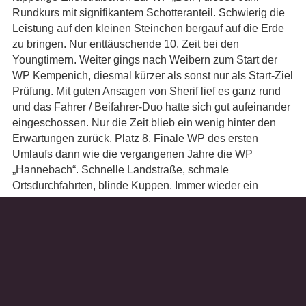
Rundkurs mit signifikantem Schotteranteil. Schwierig die
Leistung auf den kleinen Steinchen bergauf auf die Erde
zu bringen. Nur enttäuschende 10. Zeit bei den
Youngtimern. Weiter gings nach Weibern zum Start der
WP Kempenich, diesmal kürzer als sonst nur als Start-Ziel
Prüfung. Mit guten Ansagen von Sherif lief es ganz rund
und das Fahrer / Beifahrer-Duo hatte sich gut aufeinander
eingeschossen. Nur die Zeit blieb ein wenig hinter den
Erwartungen zurück. Platz 8. Finale WP des ersten
Umlaufs dann wie die vergangenen Jahre die WP
„Hannebach“. Schnelle Landstraße, schmale
Ortsdurchfahrten, blinde Kuppen. Immer wieder ein
Highlight. Wieder Platz 8. hieß dann auch Platz 8 zur
Halbzeit, mit gut 2 min Rückstand auf die Haushoch
führende Porschepaarung Bliss / Hausch.
Ohne Reifenwechsel und mit nur wenig Nachtanken ging
es dann ins kurze re-grouping.
Wasservorrat auffüllen und los gings zur zweiten Runde.
Auch wenn sich die Platzierungen in den einzelnen WPs