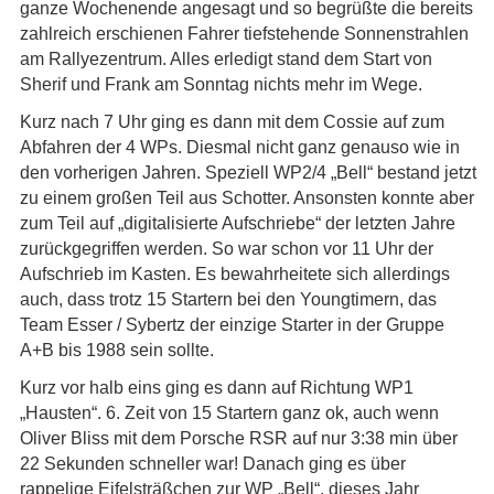
ganze Wochenende angesagt und so begrüßte die bereits
zahlreich erschienen Fahrer tiefstehende Sonnenstrahlen
am Rallyezentrum. Alles erledigt stand dem Start von
Sherif und Frank am Sonntag nichts mehr im Wege.
Kurz nach 7 Uhr ging es dann mit dem Cossie auf zum
Abfahren der 4 WPs. Diesmal nicht ganz genauso wie in
den vorherigen Jahren. Speziell WP2/4 „Bell“ bestand jetzt
zu einem großen Teil aus Schotter. Ansonsten konnte aber
zum Teil auf „digitalisierte Aufschriebe“ der letzten Jahre
zurückgegriffen werden. So war schon vor 11 Uhr der
Aufschrieb im Kasten. Es bewahrheitete sich allerdings
auch, dass trotz 15 Startern bei den Youngtimern, das
Team Esser / Sybertz der einzige Starter in der Gruppe
A+B bis 1988 sein sollte.
Kurz vor halb eins ging es dann auf Richtung WP1
„Hausten“. 6. Zeit von 15 Startern ganz ok, auch wenn
Oliver Bliss mit dem Porsche RSR auf nur 3:38 min über
22 Sekunden schneller war! Danach ging es über
rappelige Eifelsträßchen zur WP „Bell“, dieses Jahr